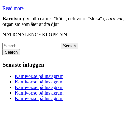
Read more
Karnivor
(av latin carnis, "kött", och voro, "sluka"),
carnivor
,
organism som äter andra djur.
NATIONALENCYKLOPEDIN
Search
Senaste inläggen
Karnivor.se på Instagram
Karnivor.se på Instagram
Karnivor.se på Instagram
Karnivor.se på Instagram
Karnivor.se på Instagram