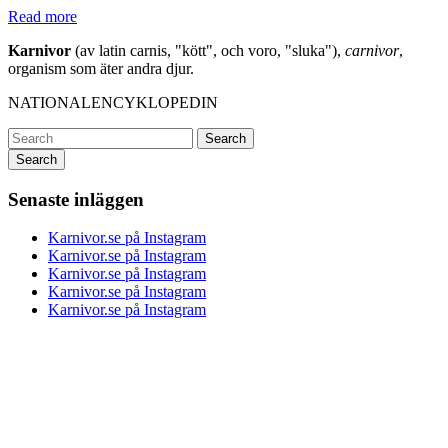
Read more
Karnivor
(av latin carnis, "kött", och voro, "sluka"),
carnivor
,
organism som äter andra djur.
NATIONALENCYKLOPEDIN
Search
Senaste inläggen
Karnivor.se på Instagram
Karnivor.se på Instagram
Karnivor.se på Instagram
Karnivor.se på Instagram
Karnivor.se på Instagram