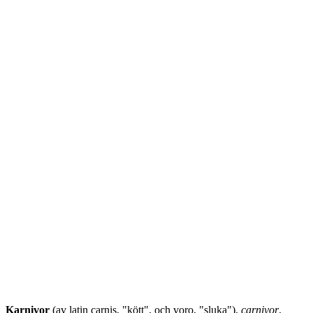
Karnivor
(av latin carnis, "kött", och voro, "sluka"),
carnivor
,