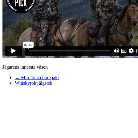
Jägarens innersta väsen
←
Min första bockjakt
Whiskyrökt älgstek
→