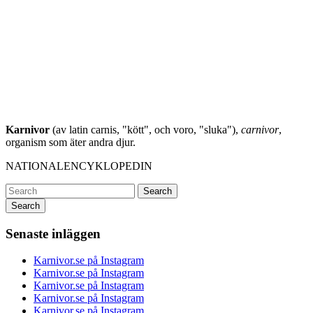
Karnivor
(av latin carnis, "kött", och voro, "sluka"),
carnivor
,
organism som äter andra djur.
NATIONALENCYKLOPEDIN
Search
Senaste inläggen
Karnivor.se på Instagram
Karnivor.se på Instagram
Karnivor.se på Instagram
Karnivor.se på Instagram
Karnivor.se på Instagram