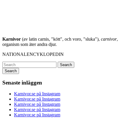
Karnivor
(av latin carnis, "kött", och voro, "sluka"),
carnivor
,
organism som äter andra djur.
NATIONALENCYKLOPEDIN
Search
Senaste inläggen
Karnivor.se på Instagram
Karnivor.se på Instagram
Karnivor.se på Instagram
Karnivor.se på Instagram
Karnivor.se på Instagram