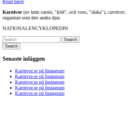
Read more
Karnivor
(av latin carnis, "kött", och voro, "sluka"),
carnivor
,
organism som äter andra djur.
NATIONALENCYKLOPEDIN
Search
Senaste inläggen
Karnivor.se på Instagram
Karnivor.se på Instagram
Karnivor.se på Instagram
Karnivor.se på Instagram
Karnivor.se på Instagram