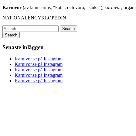
Karnivor
(av latin carnis, "kött", och voro, "sluka"),
carnivor
, organ
NATIONALENCYKLOPEDIN
Search
Senaste inläggen
Karnivor.se på Instagram
Karnivor.se på Instagram
Karnivor.se på Instagram
Karnivor.se på Instagram
Karnivor.se på Instagram