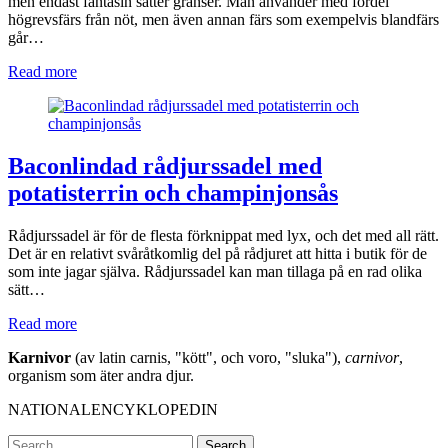
men endast fantasin sätter gränser. Man använder med fördel
högrevsfärs från nöt, men även annan färs som exempelvis blandfärs
går…
Read more
Baconlindad rådjurssadel med
potatisterrin och champinjonsås
Rådjurssadel är för de flesta förknippat med lyx, och det med all rätt.
Det är en relativt svåråtkomlig del på rådjuret att hitta i butik för de
som inte jagar själva. Rådjurssadel kan man tillaga på en rad olika
sätt…
Read more
Karnivor
(av latin carnis, "kött", och voro, "sluka"),
carnivor
,
organism som äter andra djur.
NATIONALENCYKLOPEDIN
Search