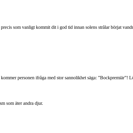
 precis som vanligt kommit dit i god tid innan solens strålar börjat vand
 kommer personen ifråga med stor sannolikhet säga: ”Bockpremiär”! Lö
ism som äter andra djur.